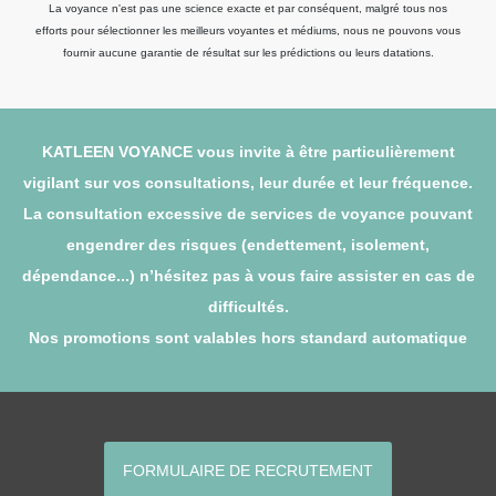
La voyance n'est pas une science exacte et par conséquent, malgré tous nos
efforts pour sélectionner les meilleurs voyantes et médiums, nous ne pouvons vous
fournir aucune garantie de résultat sur les prédictions ou leurs datations.
KATLEEN VOYANCE vous invite à être particulièrement
vigilant sur vos consultations, leur durée et leur fréquence.
La consultation excessive de services de voyance pouvant
engendrer des risques (endettement, isolement,
dépendance...) n’hésitez pas à vous faire assister en cas de
difficultés.
Nos promotions sont valables hors standard automatique
FORMULAIRE DE RECRUTEMENT