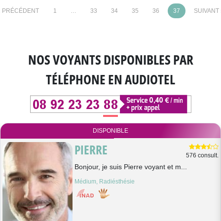
« PRÉCÉDENT
1
…
33
34
35
36
37
SUIVANT 
NOS VOYANTS DISPONIBLES
PAR
TÉLÉPHONE EN AUDIOTEL
DISPONIBLE
PIERRE
576 consult.
Bonjour, je suis Pierre voyant et m...
Médium, Radiésthésie