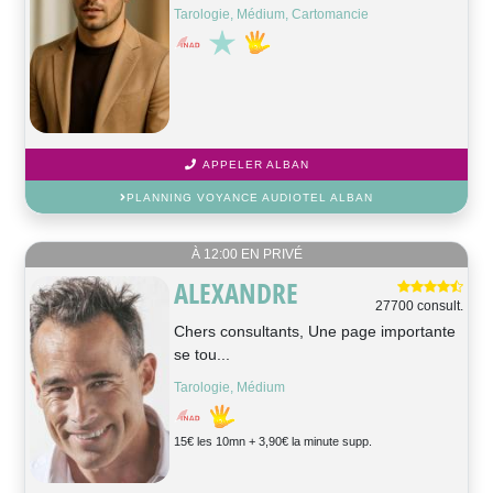
Tarologie, Médium, Cartomancie
APPELER ALBAN
PLANNING VOYANCE AUDIOTEL ALBAN
À 12:00 EN PRIVÉ
ALEXANDRE
27700 consult.
Chers consultants, Une page importante
se tou...
Tarologie, Médium
15€ les 10mn + 3,90€ la minute supp.