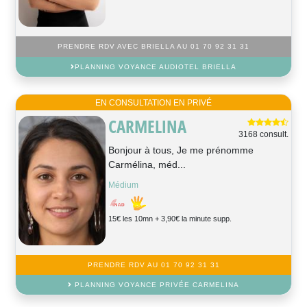
PRENDRE RDV AVEC BRIELLA AU 01 70 92 31 31
PLANNING VOYANCE AUDIOTEL BRIELLA
EN CONSULTATION EN PRIVÉ
CARMELINA
3168 consult.
Bonjour à tous, Je me prénomme
Carmélina, méd...
Médium
15€ les 10mn + 3,90€ la minute supp.
PRENDRE RDV AU 01 70 92 31 31
PLANNING VOYANCE PRIVÉE CARMELINA