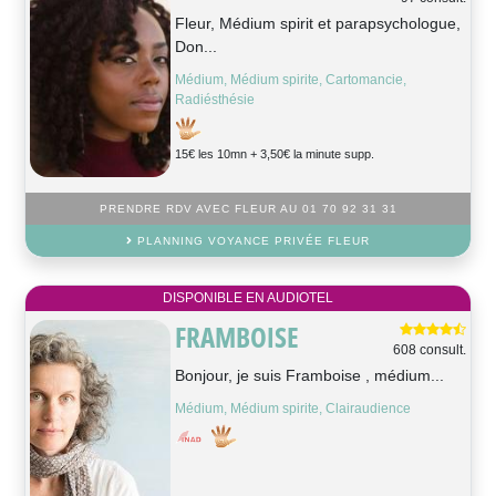
Fleur, Médium spirit et parapsychologue,
Don...
Médium, Médium spirite, Cartomancie,
Radiésthésie
15€ les 10mn + 3,50€ la minute supp.
PRENDRE RDV AVEC FLEUR AU 01 70 92 31 31
PLANNING VOYANCE PRIVÉE FLEUR
DISPONIBLE EN AUDIOTEL
FRAMBOISE
608 consult.
Bonjour, je suis Framboise , médium...
Médium, Médium spirite, Clairaudience