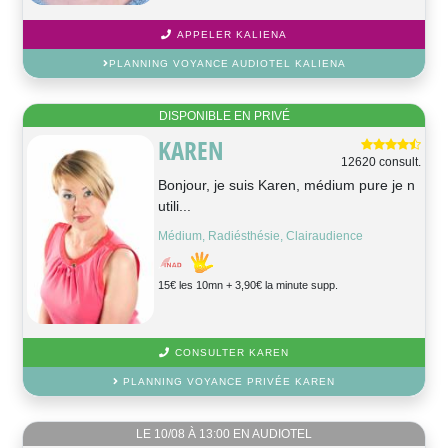
APPELER KALIENA
PLANNING VOYANCE AUDIOTEL KALIENA
DISPONIBLE EN PRIVÉ
KAREN
12620 consult.
Bonjour, je suis Karen, médium pure je n
utili...
Médium, Radiésthésie, Clairaudience
15€ les 10mn + 3,90€ la minute supp.
CONSULTER KAREN
PLANNING VOYANCE PRIVÉE KAREN
LE 10/08 À 13:00 EN AUDIOTEL