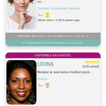
co...
Tarologie, Numérologie, Médium
15€ les 10mn + 3,70€ la minute supp.
PRENDRE RDV AVEC LOU-LOUISE AU 01 70 92 31 31
PLANNING VOYANCE PRIVÉE LOU-LOUISE
DISPONIBLE EN AUDIOTEL
LOUNA
2145 consult.
Bonjour je suis louna medium pure...
Médium