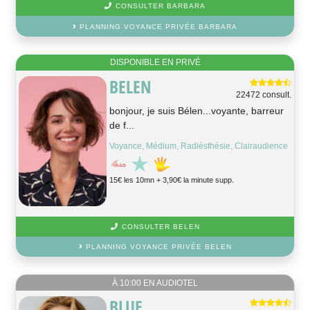
CONSULTER BARBARA
PLANNING VOYANCE PRIVÉE BARBARA
DISPONIBLE EN PRIVÉ
BELEN
22472 consult.
bonjour, je suis Bélen...voyante, barreur
de f...
Voyance, Médium, Radiésthésie, Clairaudience
15€ les 10mn + 3,90€ la minute supp.
CONSULTER BELEN
PLANNING VOYANCE PRIVÉE BELEN
À 10:00 EN AUDIOTEL
BLUE