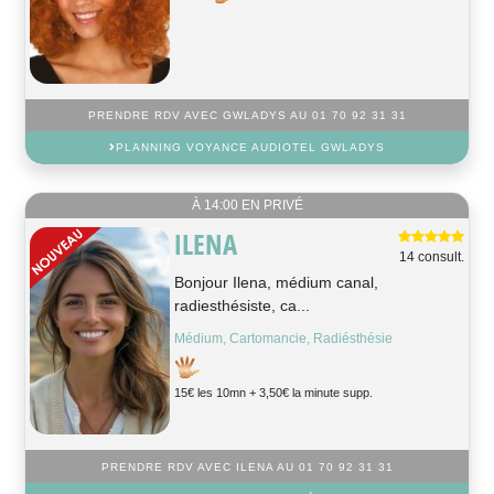
PRENDRE RDV AVEC GWLADYS AU 01 70 92 31 31
PLANNING VOYANCE AUDIOTEL GWLADYS
À 14:00 EN PRIVÉ
ILENA
14 consult.
Bonjour Ilena, médium canal,
radiesthésiste, ca...
Médium, Cartomancie, Radiésthésie
15€ les 10mn + 3,50€ la minute supp.
PRENDRE RDV AVEC ILENA AU 01 70 92 31 31