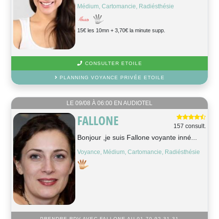
Médium, Cartomancie, Radiésthésie
15€ les 10mn + 3,70€ la minute supp.
CONSULTER ETOILE
PLANNING VOYANCE PRIVÉE ETOILE
LE 09/08 À 06:00 EN AUDIOTEL
FALLONE
157 consult.
Bonjour ,je suis Fallone voyante inné...
Voyance, Médium, Cartomancie, Radiésthésie
PRENDRE RDV AVEC FALLONE AU 01 70 92 31 31