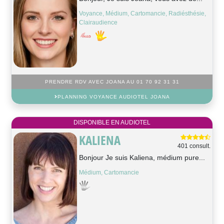
Voyance, Médium, Cartomancie, Radiésthésie,
Clairaudience
PRENDRE RDV AVEC JOANA AU 01 70 92 31 31
PLANNING VOYANCE AUDIOTEL JOANA
DISPONIBLE EN AUDIOTEL
KALIENA
401 consult.
Bonjour Je suis Kaliena, médium pure...
Médium, Cartomancie