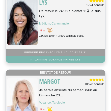
LYS
1724 consult.
De retour le 24/08 a bientôt ✨🔮Je suis
Lys,...
Médium, Cartomancie
15€ les 10mn + 3,50€ la minute supp.
PRENDRE RDV AVEC LYS AU 01 70 92 31 31
PLANNING VOYANCE PRIVÉE LYS
BIENTÔT DE RETOUR
MARGOT
10570 consult.
Je serais absente du samedi 8/08 au
Dimanche 23...
Voyance, Tarologie