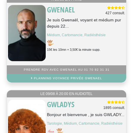
GWENAEL
427 consult.
Je suis Gwenaël, voyant et médium pur
depuis 22...
Médium, Cartomancie, Radiésthésie
15€ les 10mn + 3,50€ la minute supp.
PRENDRE RDV AVEC GWENAEL AU 01 70 92 31 31
PLANNING VOYANCE PRIVÉE GWENAEL
LE 09/08 À 20:00 EN AUDIOTEL
GWLADYS
1895 consult.
Bonjour et bienvenue , je suis GWLADY...
Tarologie, Médium, Cartomancie, Radiésthésie