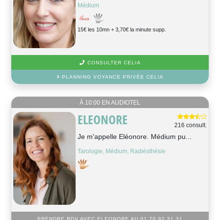
Médium
15€ les 10mn + 3,70€ la minute supp.
CONSULTER CELIA
PLANNING VOYANCE PRIVÉE CELIA
À 10:00 EN AUDIOTEL
ELEONORE
216 consult.
Je m'appelle Eléonore. Médium pu...
Tarologie, Médium, Radiésthésie
PRENDRE RDV AVEC ELEONORE AU 01 70 92 31 31