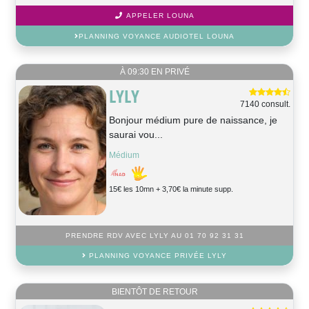
APPELER LOUNA
PLANNING VOYANCE AUDIOTEL LOUNA
À 09:30 EN PRIVÉ
LYLY
7140 consult.
Bonjour médium pure de naissance, je
saurai vou...
Médium
15€ les 10mn + 3,70€ la minute supp.
PRENDRE RDV AVEC LYLY AU 01 70 92 31 31
PLANNING VOYANCE PRIVÉE LYLY
BIENTÔT DE RETOUR