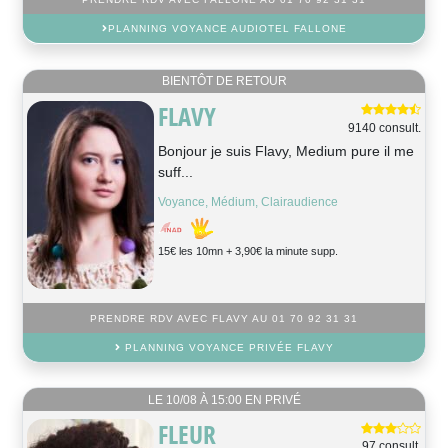
PLANNING VOYANCE AUDIOTEL FALLONE
BIENTÔT DE RETOUR
FLAVY
9140 consult.
Bonjour je suis Flavy, Medium pure il me
suff...
Voyance, Médium, Clairaudience
15€ les 10mn + 3,90€ la minute supp.
PRENDRE RDV AVEC FLAVY AU 01 70 92 31 31
PLANNING VOYANCE PRIVÉE FLAVY
LE 10/08 À 15:00 EN PRIVÉ
FLEUR
97 consult.