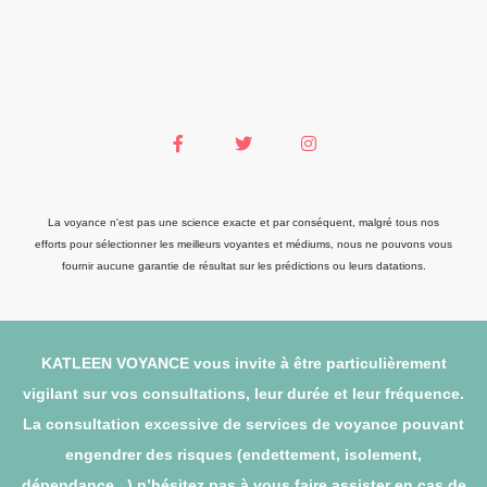
La voyance n'est pas une science exacte et par conséquent, malgré tous nos
efforts pour sélectionner les meilleurs voyantes et médiums, nous ne pouvons vous
fournir aucune garantie de résultat sur les prédictions ou leurs datations.
KATLEEN VOYANCE vous invite à être particulièrement
vigilant sur vos consultations, leur durée et leur fréquence.
La consultation excessive de services de voyance pouvant
engendrer des risques (endettement, isolement,
dépendance...) n’hésitez pas à vous faire assister en cas de