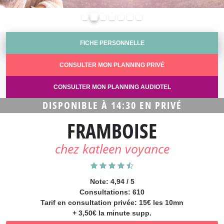
Précédent
Suivant
FICHE PERSONNELLE
CONSULTER MON PLANNING PRIVÉ
CONSULTER MON PLANNING AUDIOTEL
DISPONIBLE À 14:30 EN PRIVÉ
FRAMBOISE
chez katleen voyance
Note: 4,94 / 5
Consultations: 610
Tarif en consultation privée: 15€ les 10mn
+ 3,50€ la minute supp.