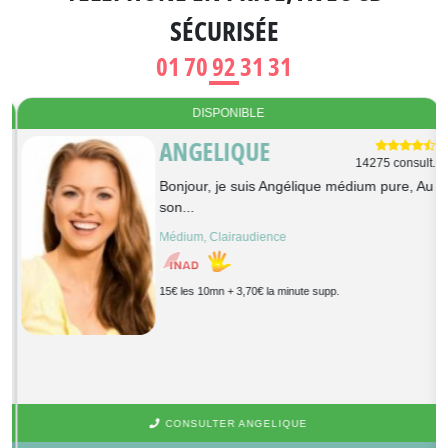
SÉCURISÉE
01 70 92 31 31
DISPONIBLE
ANGELIQUE
t.
14275 consult.
Bonjour, je suis Angélique médium pure, Au
son...
Médium, Clairaudience
15€ les 10mn + 3,70€ la minute supp.
CONSULTER ANGELIQUE