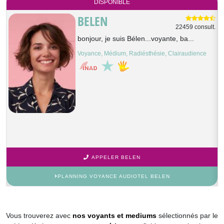
DISPONIBLE
BELEN
t.
22459 consult.
bonjour, je suis Bélen...voyante, ba...
Voyance, Médium, Radiésthésie, Clairaudience
APPELER BELEN
PLANNING VOYANCE AUDIOTEL BELEN
Vous trouverez avec
nos voyants et mediums
sélectionnés par le