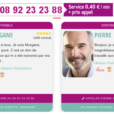
PONIBLE
DISPON
GANE
PIERRE
1465 consult.
 à tous, Je suis Morgane,
Bonjour, je 
pure. C est un don de
magnétiseur
ce qui m a été transmis par ma
travaille au
...
Médium, Radi
 Médium, Radiésthésie
NE AU 08 92 23 23 88
APPELER PIERRE A
CE AUDIOTEL MORGANE
PLANNING VOYANCE 