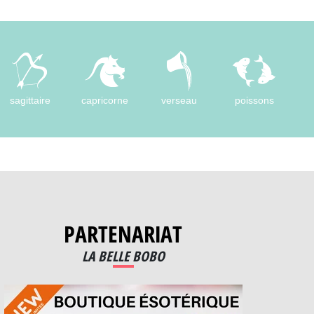
sagittaire
capricorne
verseau
poissons
PARTENARIAT
LA BELLE BOBO