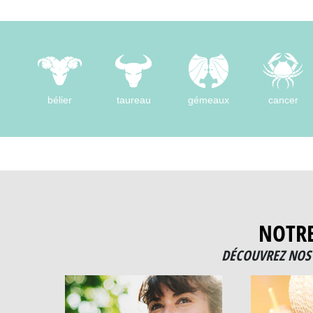
bélier
taureau
gémeaux
cancer
NOTR
DÉCOUVREZ NOS 