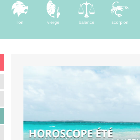
lion
vierge
balance
scorpion