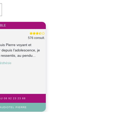
IBLE
576 consult.
suis Pierre voyant et
 depuis l'adolescence, je
x ressentis, au pendu...
ésthésie
U 08 92 23 23 88
AUDIOTEL PIERRE