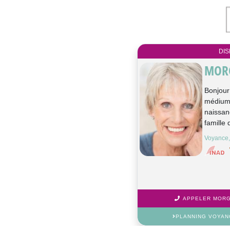
DIS
MOR
Bonjour
médium 
naissan
famille d
Voyance,
APPELER MORGA
PLANNING VOYAN