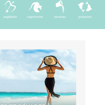
sagittaire
capricorne
verseau
poissons