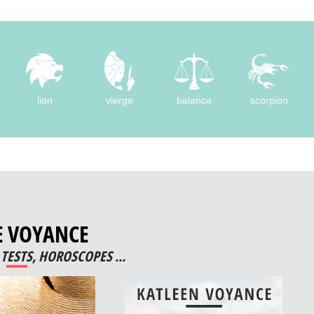
lion
vierge
balance
scorpion
E VOYANCE
TESTS, HOROSCOPES ...