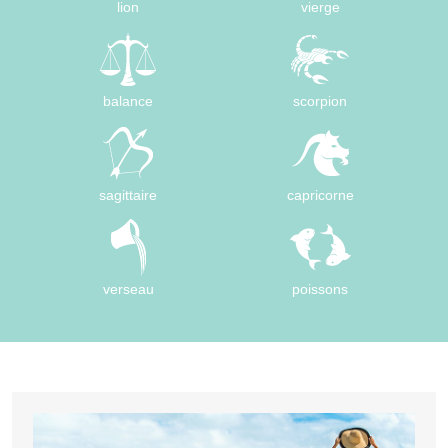
lion
vierge
balance
scorpion
sagittaire
capricorne
verseau
poissons