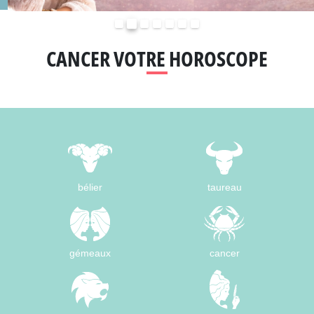
Précédent
Suivant
CANCER VOTRE HOROSCOPE
bélier
taureau
gémeaux
cancer