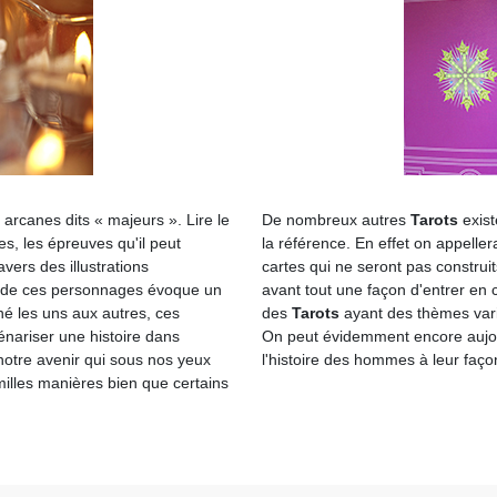
rcanes dits « majeurs ». Lire le
De nombreux autres
Tarots
exist
s, les épreuves qu'il peut
la référence. En effet on appelle
avers des illustrations
cartes qui ne seront pas construi
de ces personnages évoque un
avant tout une façon d'entrer en 
né les uns aux autres, ces
des
Tarots
ayant des thèmes vari
énariser une histoire dans
On peut évidemment encore aujo
notre avenir qui sous nos yeux
l'histoire des hommes à leur faço
illes manières bien que certains