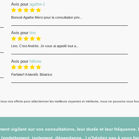
Avis pour
agathe-1
Bonsoir Agathe Merci pour la consultation priv...
Avis pour
lino
Lino. C’est Andrée. Je vous ai appelé tout a...
Avis pour
fallone
Parfaite!! A bientôt. Béatrice
us nos efforts pour sélectionner les meilleurs voyantes et médiums, nous ne pouvons vous fourni
ent vigilant sur vos consultations, leur durée et leur fréquence.
endettement, isolement, dépendance...) n’hésitez pas à vous faire