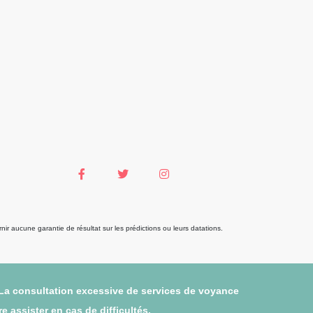
r aucune garantie de résultat sur les prédictions ou leurs datations.
 La consultation excessive de services de voyance
 assister en cas de difficultés.