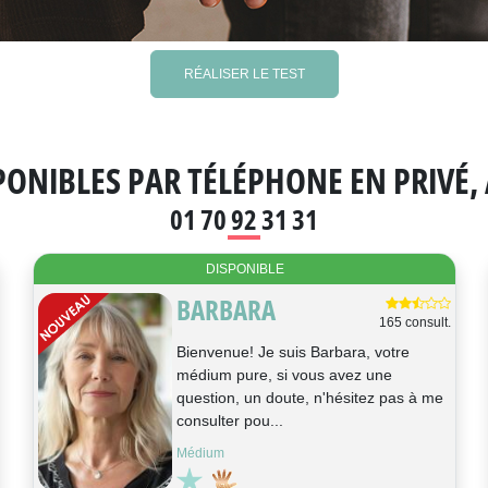
RÉALISER LE TEST
ONIBLES PAR TÉLÉPHONE EN PRIVÉ, 
01 70 92 31 31
DISPONIBLE
MARIE-
2257 consult.
COLETTE
Bonjour je m'appelle Marie Colette,
médium pure, le son de votre voix
déclenche des flashs, des réponses à
vos quest...
Tarologie, Médium, Astrologie, Cartomancie