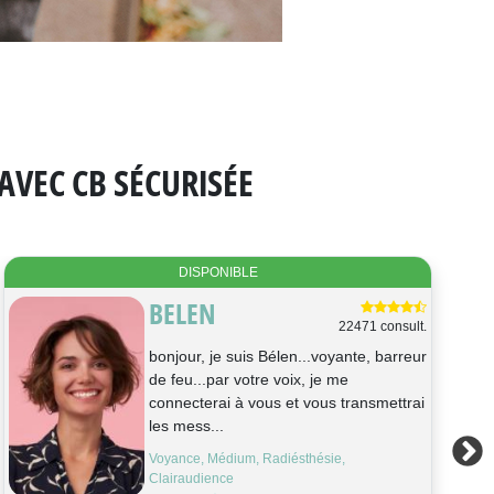
AVEC CB SÉCURISÉE
DISPONIBLE
PIERRE
577 consult.
Bonjour, je suis Pierre voyant et
magnétiseur depuis l'adolescence, je
travaille aux ressentis, au pendule et a
la...
Médium, Radiésthésie