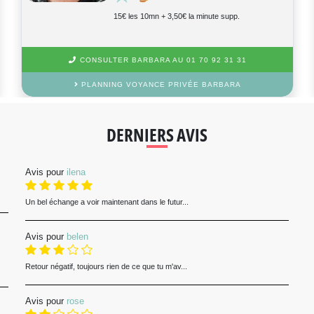
15€ les 10mn + 3,70€ la minute supp.
CONSULTER MARIE-COLETTE AU 01 70 92 31 31
PLANNING VOYANCE PRIVÉE MARIE-COLETTE
DERNIERS AVIS
Avis pour
ilena
Un bel échange a voir maintenant dans le futur...
Avis pour
belen
Retour négatif, toujours rien de ce que tu m'av...
Avis pour
rose