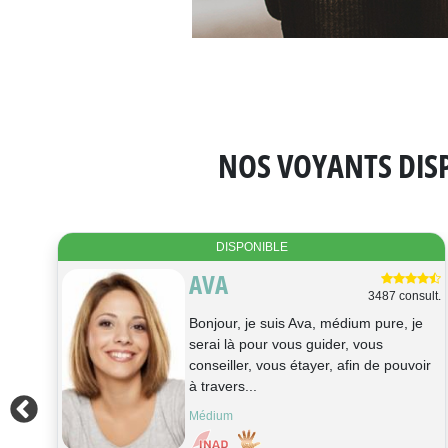
NOS VOYANTS DISP
DISPONIBLE
BELEN
ult.
22471 consult.
bonjour, je suis Bélen...voyante, barreur
de feu...par votre voix, je me
me
connecterai à vous et vous transmettrai
les mess...
Voyance, Médium, Radiésthésie,
Clairaudience