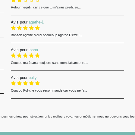
Retour négatif, car ce que tu m'avais prédit su...
Avis pour
agathe-1
Bonsoir Agathe Merci beaucoup Agathe D’être l...
Avis pour
joana
Coucou ma Joana, toujours sans complaisance, re...
Avis pour
polly
Coucou Polly, je vous recommande car vous ne fa...
us nos efforts pour sélectionner les meilleurs voyantes et médiums, nous ne pouvons vous fourni