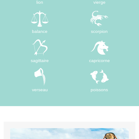
lion
vierge
balance
scorpion
sagittaire
capricorne
verseau
poissons