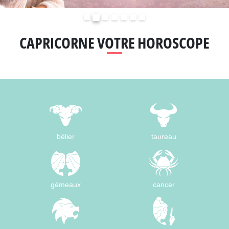
Précédent
Suivant
CAPRICORNE VOTRE HOROSCOPE
bélier
taureau
gémeaux
cancer