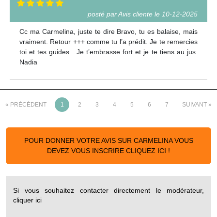
posté par Avis cliente le 10-12-2025
Cc ma Carmelina, juste te dire Bravo, tu es balaise, mais
vraiment. Retour +++ comme tu l’a prédit. Je te remercies
toi et tes guides . Je t’embrasse fort et je te tiens au jus.
Nadia
« PRÉCÉDENT
1
2
3
4
5
6
7
SUIVANT »
POUR DONNER VOTRE AVIS SUR CARMELINA VOUS
DEVEZ VOUS INSCRIRE CLIQUEZ ICI !
Si vous souhaitez contacter directement le modérateur,
cliquer ici