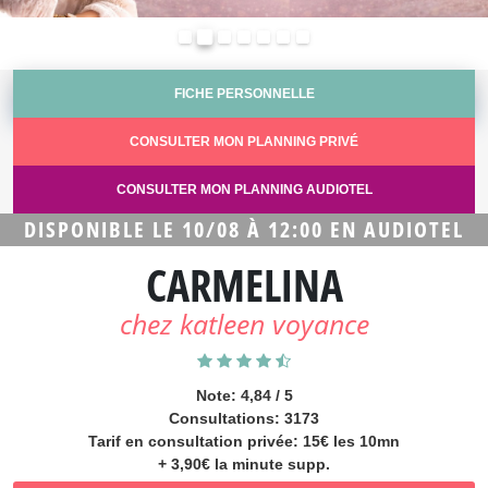
Précédent
Suivant
FICHE PERSONNELLE
CONSULTER MON PLANNING PRIVÉ
CONSULTER MON PLANNING AUDIOTEL
DISPONIBLE LE 10/08 À 12:00 EN AUDIOTEL
CARMELINA
chez katleen voyance
Note: 4,84 / 5
Consultations: 3173
Tarif en consultation privée: 15€ les 10mn
+ 3,90€ la minute supp.