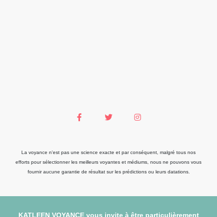
La voyance n'est pas une science exacte et par conséquent, malgré tous nos
efforts pour sélectionner les meilleurs voyantes et médiums, nous ne pouvons vous
fournir aucune garantie de résultat sur les prédictions ou leurs datations.
KATLEEN VOYANCE vous invite à être particulièrement