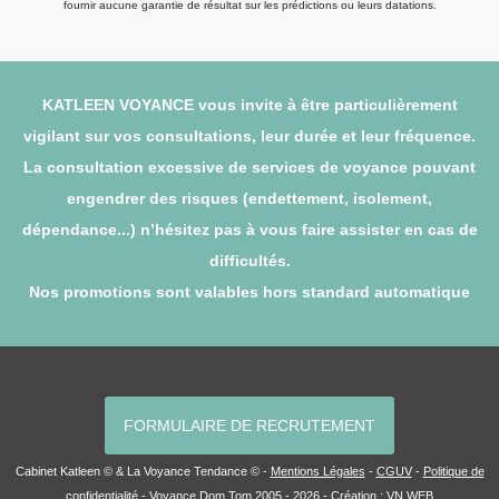
fournir aucune garantie de résultat sur les prédictions ou leurs datations.
KATLEEN VOYANCE vous invite à être particulièrement
vigilant sur vos consultations, leur durée et leur fréquence.
La consultation excessive de services de voyance pouvant
engendrer des risques (endettement, isolement,
dépendance...) n’hésitez pas à vous faire assister en cas de
difficultés.
Nos promotions sont valables hors standard automatique
FORMULAIRE DE RECRUTEMENT
Cabinet Katleen © & La Voyance Tendance © -
Mentions Légales
-
CGUV
-
Politique de
confidentialité
-
Voyance Dom Tom
2005 - 2026 - Création :
VN WEB