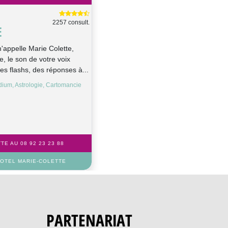
2257 consult.
E
'appelle Marie Colette,
, le son de votre voix
es flashs, des réponses à...
dium, Astrologie, Cartomancie
E AU 08 92 23 23 88
IOTEL MARIE-COLETTE
PARTENARIAT