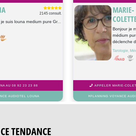
NA
MARIE-
2145 consult.
COLETT
 je suis louna medium pure Gr...
Bonjour je m
médium pure
déclenche d
Tarologie, Mé
A AU 08 92 23 23 88
APPELER MARIE-COLETT
NCE AUDIOTEL LOUNA
PLANNING VOYANCE AUD
NCE TENDANCE