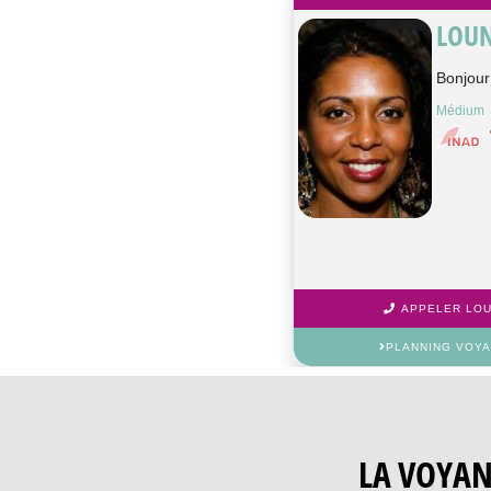
LOU
Bonjour
Médium
APPELER LOUN
PLANNING VOYA
LA VOYA