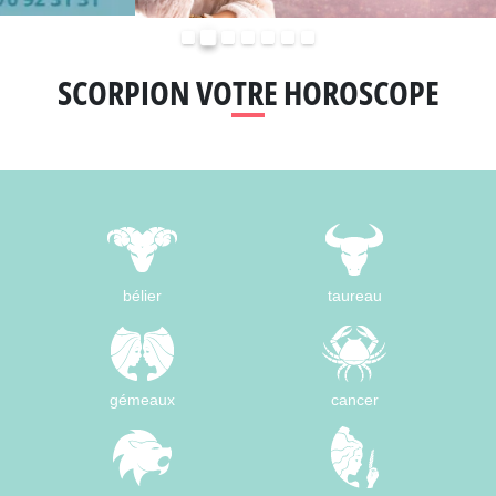
Précédent
Suivant
SCORPION VOTRE HOROSCOPE
bélier
taureau
gémeaux
cancer