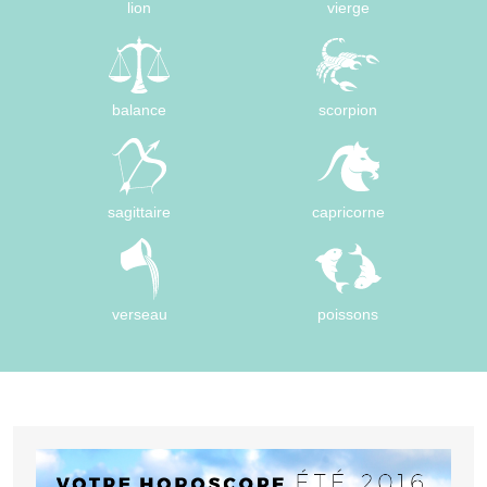
lion
vierge
balance
scorpion
sagittaire
capricorne
verseau
poissons