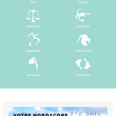
lion
vierge
balance
scorpion
sagittaire
capricorne
verseau
poissons