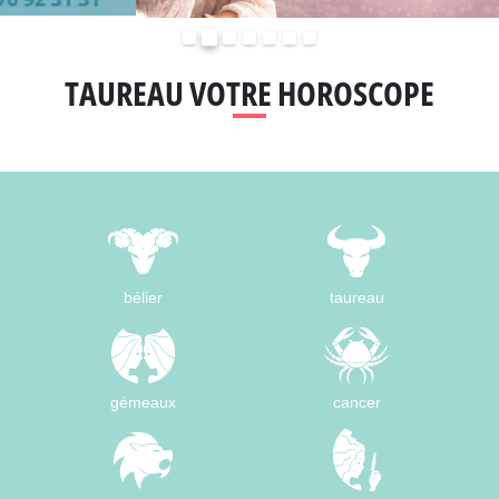
Précédent
Suivant
TAUREAU VOTRE HOROSCOPE
bélier
taureau
gémeaux
cancer