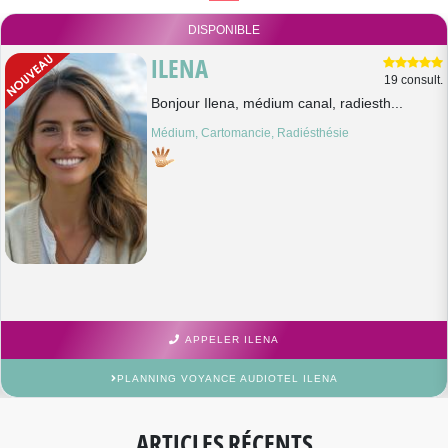
DISPONIBLE
ILENA
19 consult.
Bonjour Ilena, médium canal, radiesth...
Médium, Cartomancie, Radiésthésie
APPELER ILENA
PLANNING VOYANCE AUDIOTEL ILENA
ARTICLES RÉCENTS