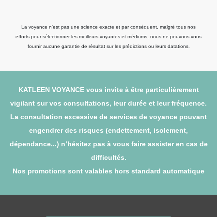
La voyance n'est pas une science exacte et par conséquent, malgré tous nos
efforts pour sélectionner les meilleurs voyantes et médiums, nous ne pouvons vous
fournir aucune garantie de résultat sur les prédictions ou leurs datations.
KATLEEN VOYANCE vous invite à être particulièrement
vigilant sur vos consultations, leur durée et leur fréquence.
La consultation excessive de services de voyance pouvant
engendrer des risques (endettement, isolement,
dépendance...) n’hésitez pas à vous faire assister en cas de
difficultés.
Nos promotions sont valables hors standard automatique