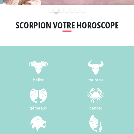
Précédent
Suivant
SCORPION VOTRE HOROSCOPE
bélier
taureau
gémeaux
cancer