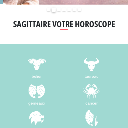
Précédent
Suivant
SAGITTAIRE VOTRE HOROSCOPE
bélier
taureau
gémeaux
cancer