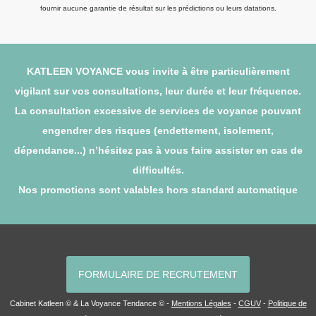
fournir aucune garantie de résultat sur les prédictions ou leurs datations.
KATLEEN VOYANCE vous invite à être particulièrement
vigilant sur vos consultations, leur durée et leur fréquence.
La consultation excessive de services de voyance pouvant
engendrer des risques (endettement, isolement,
dépendance...) n’hésitez pas à vous faire assister en cas de
difficultés.
Nos promotions sont valables hors standard automatique
FORMULAIRE DE RECRUTEMENT
Cabinet Katleen © & La Voyance Tendance © -
Mentions Légales
-
CGUV
-
Politique de