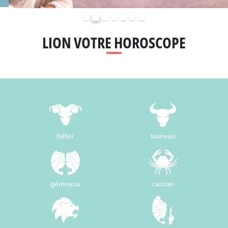
Précédent
Suivant
LION VOTRE HOROSCOPE
bélier
taureau
gémeaux
cancer