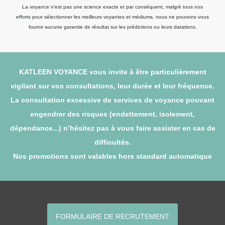
La voyance n'est pas une science exacte et par conséquent, malgré tous nos
efforts pour sélectionner les meilleurs voyantes et médiums, nous ne pouvons vous
fournir aucune garantie de résultat sur les prédictions ou leurs datations.
KATLEEN VOYANCE vous invite à être particulièrement
vigilant sur vos consultations, leur durée et leur fréquence.
La consultation excessive de services de voyance pouvant
engendrer des risques (endettement, isolement,
dépendance...) n’hésitez pas à vous faire assister en cas de
difficultés.
Nos promotions sont valables hors standard automatique
FORMULAIRE DE RECRUTEMENT