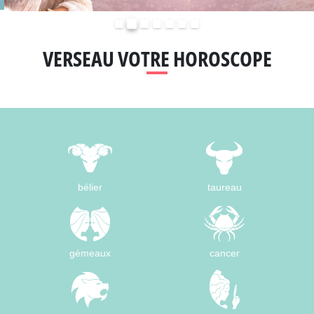
Précédent
Suivant
VERSEAU VOTRE HOROSCOPE
bélier
taureau
gémeaux
cancer