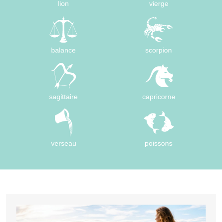
lion
vierge
balance
scorpion
sagittaire
capricorne
verseau
poissons