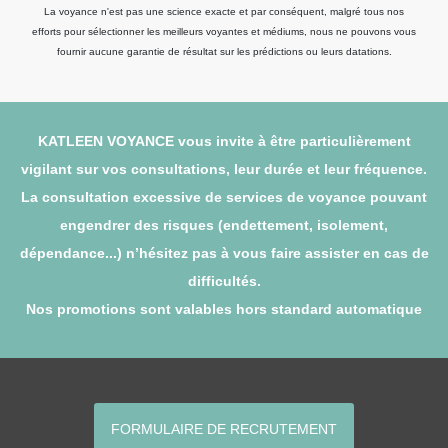
La voyance n'est pas une science exacte et par conséquent, malgré tous nos
efforts pour sélectionner les meilleurs voyantes et médiums, nous ne pouvons vous
fournir aucune garantie de résultat sur les prédictions ou leurs datations.
KATLEEN VOYANCE vous invite à être particulièrement
vigilant sur vos consultations, leur durée et leur fréquence.
La consultation excessive de services de voyance pouvant
engendrer des risques (endettement, isolement,
dépendance...) n’hésitez pas à vous faire assister en cas de
difficultés.
Nos promotions sont valables hors standard automatique
FORMULAIRE DE RECRUTEMENT