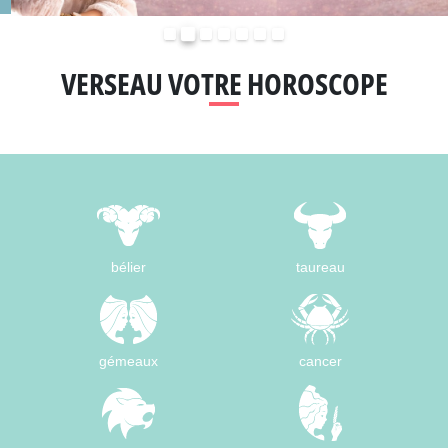
Précédent
Suivant
VERSEAU VOTRE HOROSCOPE
bélier
taureau
gémeaux
cancer