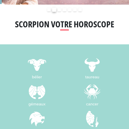
Précédent
Suivant
SCORPION VOTRE HOROSCOPE
bélier
taureau
gémeaux
cancer