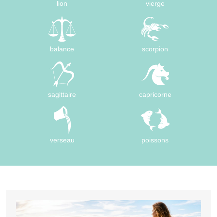
lion
vierge
balance
scorpion
sagittaire
capricorne
verseau
poissons