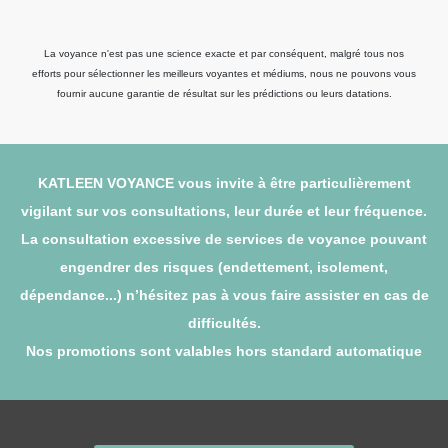
La voyance n'est pas une science exacte et par conséquent, malgré tous nos
efforts pour sélectionner les meilleurs voyantes et médiums, nous ne pouvons vous
fournir aucune garantie de résultat sur les prédictions ou leurs datations.
KATLEEN VOYANCE vous invite à être particulièrement
vigilant sur vos consultations, leur durée et leur fréquence.
La consultation excessive de services de voyance pouvant
engendrer des risques (endettement, isolement,
dépendance...) n’hésitez pas à vous faire assister en cas de
difficultés.
Nos promotions sont valables hors standard automatique