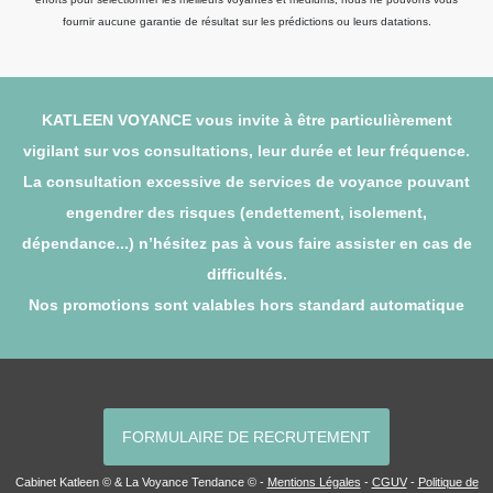
fournir aucune garantie de résultat sur les prédictions ou leurs datations.
KATLEEN VOYANCE vous invite à être particulièrement
vigilant sur vos consultations, leur durée et leur fréquence.
La consultation excessive de services de voyance pouvant
engendrer des risques (endettement, isolement,
dépendance...) n’hésitez pas à vous faire assister en cas de
difficultés.
Nos promotions sont valables hors standard automatique
FORMULAIRE DE RECRUTEMENT
Cabinet Katleen © & La Voyance Tendance © -
Mentions Légales
-
CGUV
-
Politique de