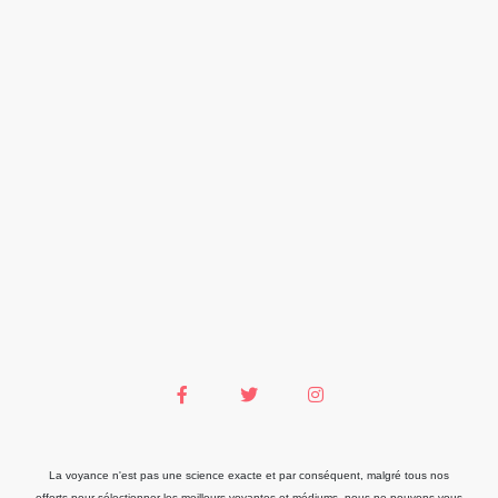
La voyance n'est pas une science exacte et par conséquent, malgré tous nos
efforts pour sélectionner les meilleurs voyantes et médiums, nous ne pouvons vous