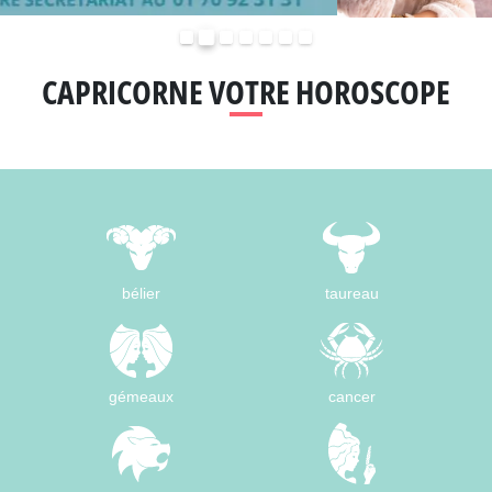
Précédent
Suivant
CAPRICORNE VOTRE HOROSCOPE
bélier
taureau
gémeaux
cancer