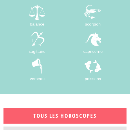
balance
scorpion
sagittaire
capricorne
verseau
poissons
TOUS LES HOROSCOPES