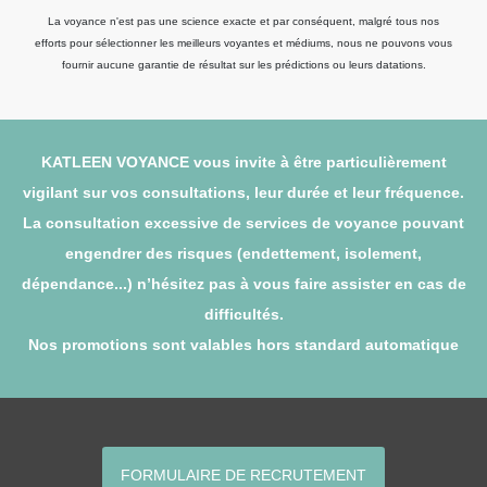
La voyance n'est pas une science exacte et par conséquent, malgré tous nos
efforts pour sélectionner les meilleurs voyantes et médiums, nous ne pouvons vous
fournir aucune garantie de résultat sur les prédictions ou leurs datations.
KATLEEN VOYANCE vous invite à être particulièrement
vigilant sur vos consultations, leur durée et leur fréquence.
La consultation excessive de services de voyance pouvant
engendrer des risques (endettement, isolement,
dépendance...) n’hésitez pas à vous faire assister en cas de
difficultés.
Nos promotions sont valables hors standard automatique
FORMULAIRE DE RECRUTEMENT