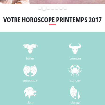
Précédent
Suivant
VOTRE HOROSCOPE PRINTEMPS 2017
bélier
taureau
gémeaux
cancer
lion
vierge