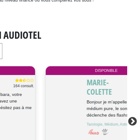
au niveau finance où vous compterez vos sous !
N AUDIOTEL
DISPONIBLE
TESSANA
159 consult.
Je suis Tessana, passionnée par la
voyance et Le tarot, je m'initie sans
cesse aux nouveaux arts divinato...
Voyance, Tarologie, Cartomancie