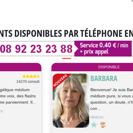
NTS DISPONIBLES
PAR TÉLÉPHONE E
DISPONIBLE
SILAH
61 consult.
Je suis passionnée des arts divinatoires
depuis 40 ans. Je vous propose une
consultation pour un meilleur choi...
Voyance, Cartomancie