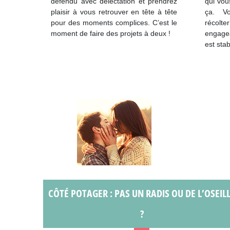
défendu avec délectation et prendrez
qui vou
plaisir à vous retrouver en tête à tête
ça. Vo
pour des moments complices. C’est le
récolte
moment de faire des projets à deux !
engagea
est sta
CÔTÉ POTAGER : PAS UN RADIS OU DE L’OSEIL
?