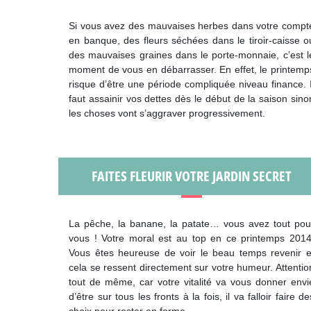
Si vous avez des mauvaises herbes dans votre compt
en banque, des fleurs séchées dans le tiroir-caisse o
des mauvaises graines dans le porte-monnaie, c’est l
moment de vous en débarrasser. En effet, le printemp
risque d’être une période compliquée niveau finance. I
faut assainir vos dettes dès le début de la saison sino
les choses vont s’aggraver progressivement.
FAITES FLEURIR VOTRE JARDIN SECRET
La pêche, la banane, la patate… vous avez tout pou
vous ! Votre moral est au top en ce printemps 2014
Vous êtes heureuse de voir le beau temps revenir e
cela se ressent directement sur votre humeur. Attentio
tout de même, car votre vitalité va vous donner envi
d’être sur tous les fronts à la fois, il va falloir faire de