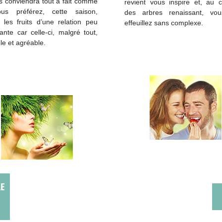
s conviendra tout à fait comme
revient vous inspire et, au c
us préférez, cette saison,
des arbres renaissant, vo
r les fruits d’une relation peu
effeuillez sans complexe.
nte car celle-ci, malgré tout,
ble et agréable.
LE