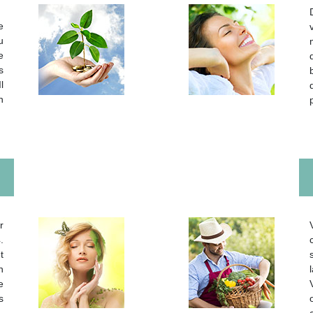
e
u
e
s
l
n
r
.
t
n
e
s