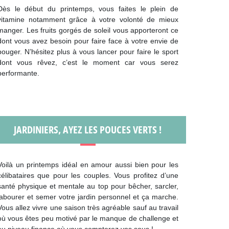
Dès le début du printemps, vous faites le plein de
vitamine notamment grâce à votre volonté de mieux
manger. Les fruits gorgés de soleil vous apporteront ce
dont vous avez besoin pour faire face à votre envie de
bouger. N’hésitez plus à vous lancer pour faire le sport
dont vous rêvez, c’est le moment car vous serez
performante.
JARDINIERS, AYEZ LES POUCES VERTS !
Voilà un printemps idéal en amour aussi bien pour les
célibataires que pour les couples. Vous profitez d’une
santé physique et mentale au top pour bêcher, sarcler,
labourer et semer votre jardin personnel et ça marche.
Vous allez vivre une saison très agréable sauf au travail
où vous êtes peu motivé par le manque de challenge et