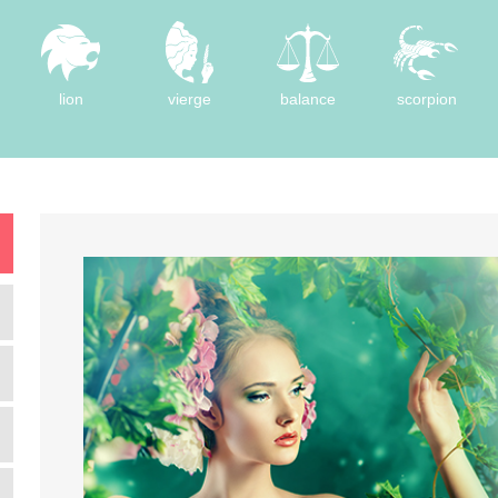
lion
vierge
balance
scorpion