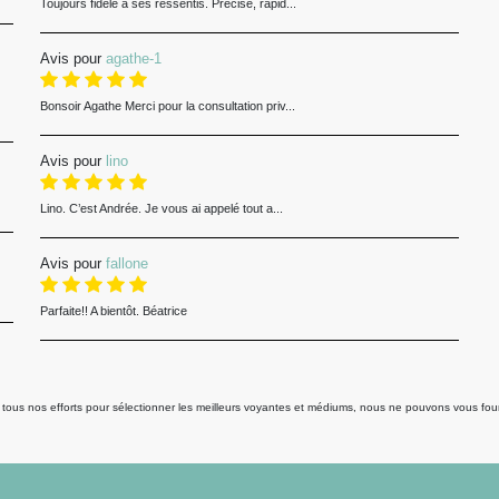
Toujours fidèle à ses ressentis. Précise, rapid...
Avis pour
agathe-1
Bonsoir Agathe Merci pour la consultation priv...
Avis pour
lino
Lino. C’est Andrée. Je vous ai appelé tout a...
Avis pour
fallone
Parfaite!! A bientôt. Béatrice
us nos efforts pour sélectionner les meilleurs voyantes et médiums, nous ne pouvons vous fourni