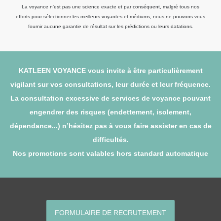
La voyance n'est pas une science exacte et par conséquent, malgré tous nos
efforts pour sélectionner les meilleurs voyantes et médiums, nous ne pouvons vous
fournir aucune garantie de résultat sur les prédictions ou leurs datations.
KATLEEN VOYANCE vous invite à être particulièrement
vigilant sur vos consultations, leur durée et leur fréquence.
La consultation excessive de services de voyance pouvant
engendrer des risques (endettement, isolement,
dépendance...) n’hésitez pas à vous faire assister en cas de
difficultés.
Nos promotions sont valables hors standard automatique
FORMULAIRE DE RECRUTEMENT