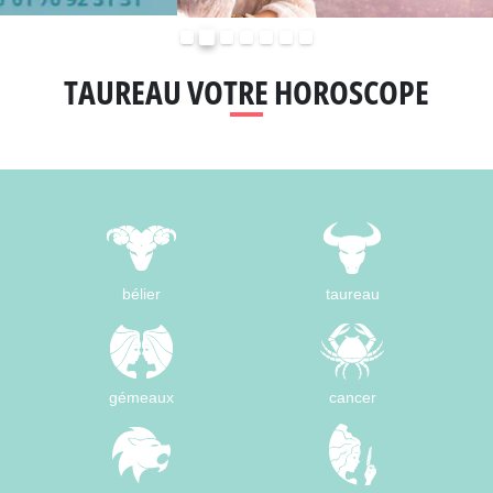
Précédent
Suivant
TAUREAU VOTRE HOROSCOPE
bélier
taureau
gémeaux
cancer