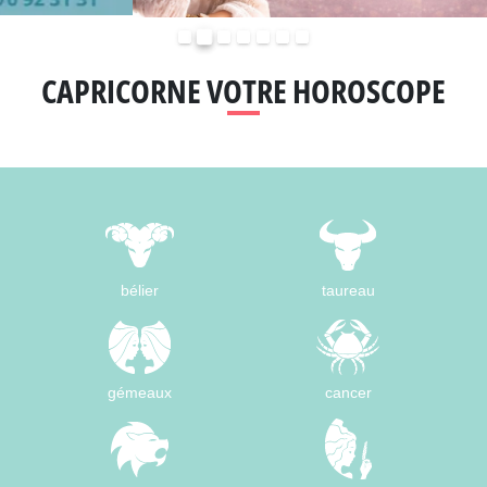
Précédent
Suivant
CAPRICORNE VOTRE HOROSCOPE
bélier
taureau
gémeaux
cancer