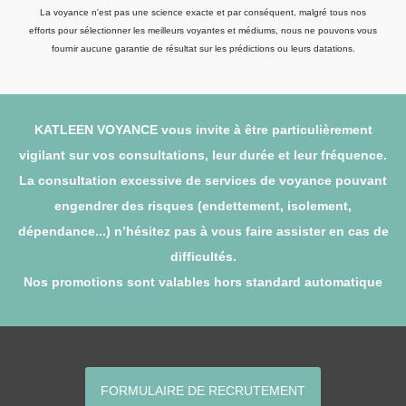
La voyance n'est pas une science exacte et par conséquent, malgré tous nos
efforts pour sélectionner les meilleurs voyantes et médiums, nous ne pouvons vous
fournir aucune garantie de résultat sur les prédictions ou leurs datations.
KATLEEN VOYANCE vous invite à être particulièrement
vigilant sur vos consultations, leur durée et leur fréquence.
La consultation excessive de services de voyance pouvant
engendrer des risques (endettement, isolement,
dépendance...) n’hésitez pas à vous faire assister en cas de
difficultés.
Nos promotions sont valables hors standard automatique
FORMULAIRE DE RECRUTEMENT