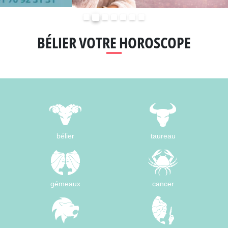
Précédent
Suivant
BÉLIER VOTRE HOROSCOPE
bélier
taureau
gémeaux
cancer