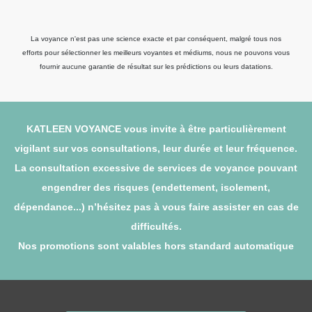
La voyance n'est pas une science exacte et par conséquent, malgré tous nos
efforts pour sélectionner les meilleurs voyantes et médiums, nous ne pouvons vous
fournir aucune garantie de résultat sur les prédictions ou leurs datations.
KATLEEN VOYANCE vous invite à être particulièrement
vigilant sur vos consultations, leur durée et leur fréquence.
La consultation excessive de services de voyance pouvant
engendrer des risques (endettement, isolement,
dépendance...) n’hésitez pas à vous faire assister en cas de
difficultés.
Nos promotions sont valables hors standard automatique