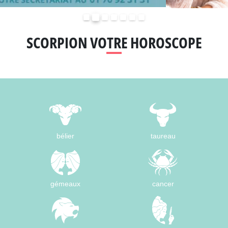
Précédent
Suivant
SCORPION VOTRE HOROSCOPE
bélier
taureau
gémeaux
cancer