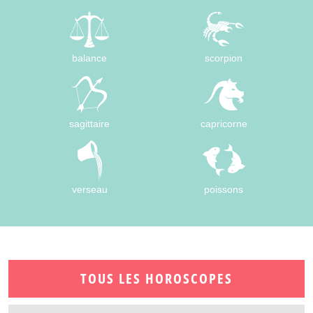
balance
scorpion
sagittaire
capricorne
verseau
poissons
TOUS LES HOROSCOPES