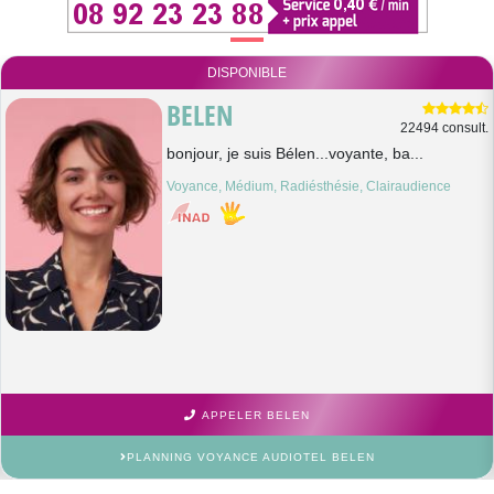
DISPONIBLE
BELEN
22494 consult.
bonjour, je suis Bélen...voyante, ba...
Voyance, Médium, Radiésthésie, Clairaudience
APPELER BELEN
PLANNING VOYANCE AUDIOTEL BELEN