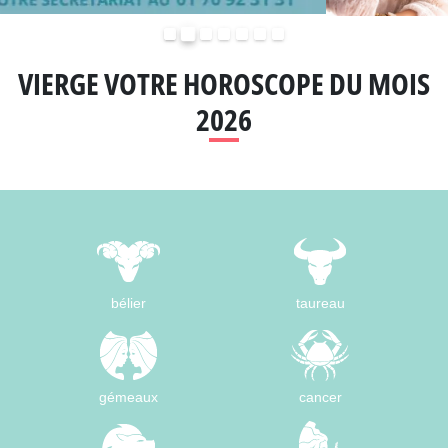
Précédent
Suivant
VIERGE VOTRE HOROSCOPE DU MOIS
2026
bélier
taureau
gémeaux
cancer