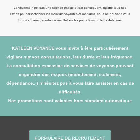
La voyance n'est pas une science exacte et par conséquent, malgré tous nos
efforts pour sélectionner les meilleurs voyantes et médiums, nous ne pouvons vous
fournir aucune garantie de résultat sur les prédictions ou leurs datations.
KATLEEN VOYANCE vous invite à être particulièrement
vigilant sur vos consultations, leur durée et leur fréquence.
La consultation excessive de services de voyance pouvant
engendrer des risques (endettement, isolement,
dépendance...) n’hésitez pas à vous faire assister en cas de
difficultés.
Nos promotions sont valables hors standard automatique
FORMULAIRE DE RECRUTEMENT