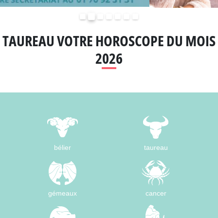
Précédent
Suivant
TAUREAU VOTRE HOROSCOPE DU MOIS
2026
bélier
taureau
gémeaux
cancer