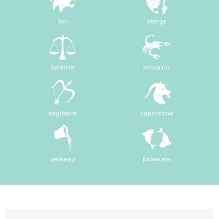
lion
vierge
balance
scorpion
sagittaire
capricorne
verseau
poissons