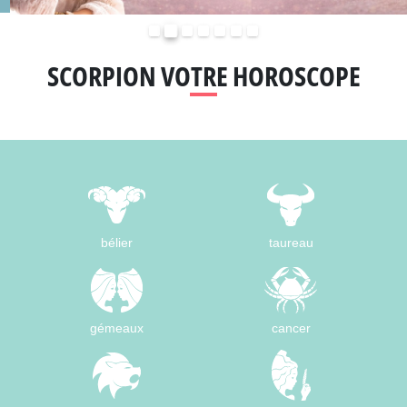
Précédent
Suivant
SCORPION VOTRE HOROSCOPE
bélier
taureau
gémeaux
cancer