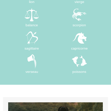
lion
vierge
balance
scorpion
sagittaire
capricorne
verseau
poissons