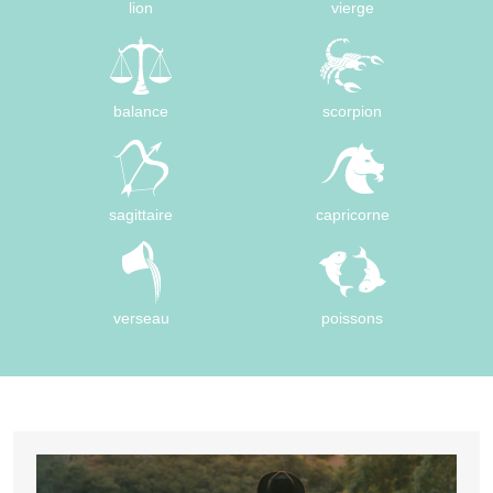
lion
vierge
balance
scorpion
sagittaire
capricorne
verseau
poissons