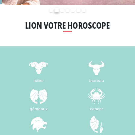
Précédent
Suivant
LION VOTRE HOROSCOPE
bélier
taureau
gémeaux
cancer