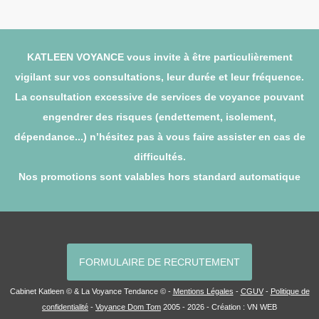
KATLEEN VOYANCE vous invite à être particulièrement
vigilant sur vos consultations, leur durée et leur fréquence.
La consultation excessive de services de voyance pouvant
engendrer des risques (endettement, isolement,
dépendance...) n’hésitez pas à vous faire assister en cas de
difficultés.
Nos promotions sont valables hors standard automatique
FORMULAIRE DE RECRUTEMENT
Cabinet Katleen © & La Voyance Tendance © -
Mentions Légales
-
CGUV
-
Politique de
confidentialité
-
Voyance Dom Tom
2005 - 2026 - Création :
VN WEB