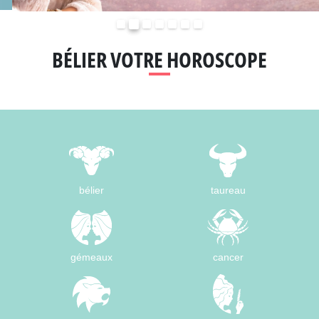
Précédent
Suivant
BÉLIER VOTRE HOROSCOPE
bélier
taureau
gémeaux
cancer