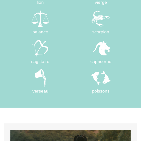
lion
vierge
balance
scorpion
sagittaire
capricorne
verseau
poissons