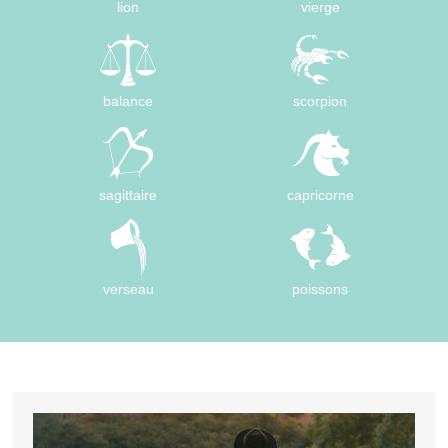
lion
vierge
balance
scorpion
sagittaire
capricorne
verseau
poissons