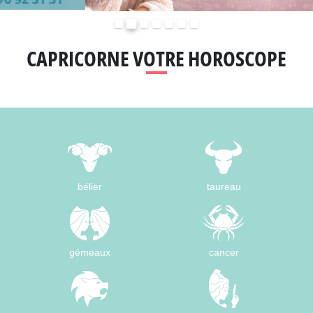
Précédent
Suivant
CAPRICORNE VOTRE HOROSCOPE
bélier
taureau
gémeaux
cancer