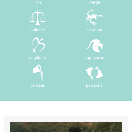
lion
vierge
balance
scorpion
sagittaire
capricorne
verseau
poissons