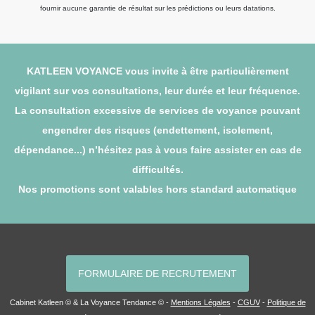
fournir aucune garantie de résultat sur les prédictions ou leurs datations.
KATLEEN VOYANCE vous invite à être particulièrement
vigilant sur vos consultations, leur durée et leur fréquence.
La consultation excessive de services de voyance pouvant
engendrer des risques (endettement, isolement,
dépendance...) n’hésitez pas à vous faire assister en cas de
difficultés.
Nos promotions sont valables hors standard automatique
FORMULAIRE DE RECRUTEMENT
Cabinet Katleen © & La Voyance Tendance © -
Mentions Légales
-
CGUV
-
Politique de