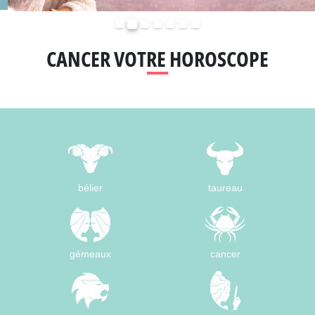
Précédent
Suivant
CANCER VOTRE HOROSCOPE
bélier
taureau
gémeaux
cancer