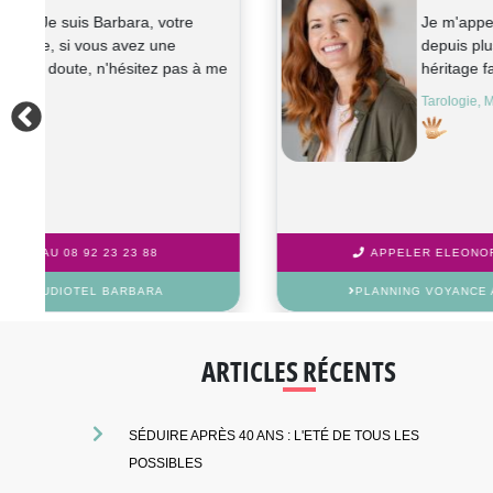
e
Bonjour à tous, Je suis Morgane,
n
médium pure. C est un don de
naissance qui m a été transmis par ma
famille d...
Voyance, Médium, Radiésthésie
APPELER MORGANE AU 08 92 23 23 88
PLANNING VOYANCE AUDIOTEL MORGANE
ARTICLES RÉCENTS
SÉDUIRE APRÈS 40 ANS : L'ETÉ DE TOUS LES
POSSIBLES