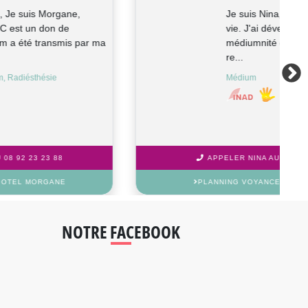
Cartomancienne, Voyante,. Je propose
mes dons ,avec des outils ,comme
l'Oracle des Miroirs, les Médéores, l...
Tarologie, Médium
APPELER PANDORIA AU 08 92 23 23 88
PLANNING VOYANCE AUDIOTEL PANDORIA
NOTRE FACEBOOK