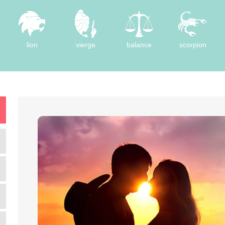
lion
vierge
balance
scorpion