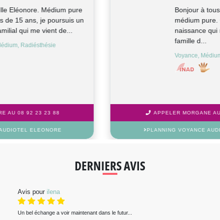
Je suis Nina, médium pure et coach de
vie. J'ai développé mes dons de
médiumnité depuis mon enfance. Mes
re...
Médium
APPELER NINA AU 08 92 23 23 88
PLANNING VOYANCE AUDIOTEL NINA
DERNIERS AVIS
Avis pour
ilena
Un bel échange a voir maintenant dans le futur...