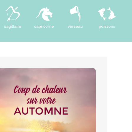
sagittaire
capricorne
verseau
poissons