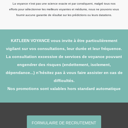
La voyance n'est pas une science exacte et par conséquent, malgré tous nos
efforts pour sélectionner les meilleurs voyantes et médiums, nous ne pouvons vous
fournir aucune garantie de résultat sur les prédictions ou leurs datations.
KATLEEN VOYANCE vous invite à être particulièrement
vigilant sur vos consultations, leur durée et leur fréquence.
La consultation excessive de services de voyance pouvant
engendrer des risques (endettement, isolement,
dépendance...) n’hésitez pas à vous faire assister en cas de
difficultés.
Nos promotions sont valables hors standard automatique
FORMULAIRE DE RECRUTEMENT