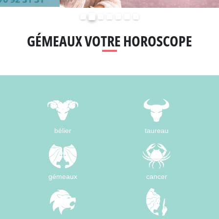
Précédent
Suivant
GÉMEAUX VOTRE HOROSCOPE
bélier
taureau
gémeaux
cancer