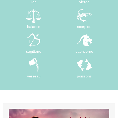
lion
vierge
balance
scorpion
sagittaire
capricorne
verseau
poissons