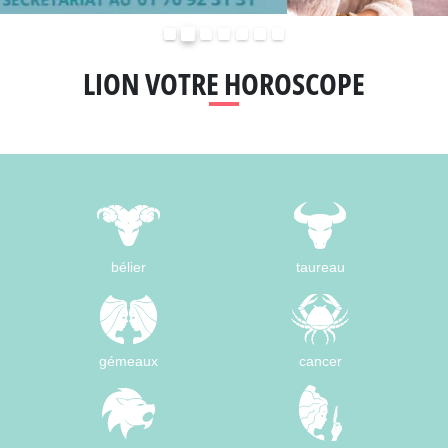
Précédent
Suivant
LION VOTRE HOROSCOPE
bélier
taureau
gémeaux
cancer