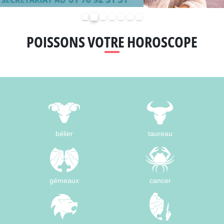
Précédent
Suivant
POISSONS VOTRE HOROSCOPE
bélier
taureau
gémeaux
cancer