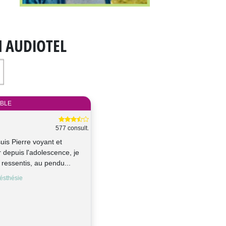
N AUDIOTEL
IBLE
577 consult.
suis Pierre voyant et
 depuis l'adolescence, je
x ressentis, au pendu...
ésthésie