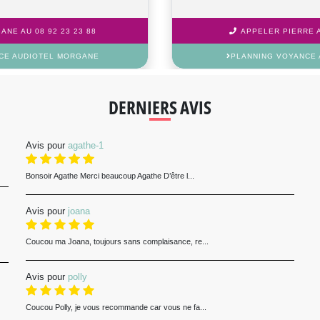
NE AU 08 92 23 23 88
APPELER PIERRE A
CE AUDIOTEL MORGANE
PLANNING VOYANCE 
DERNIERS AVIS
Avis pour
agathe-1
Bonsoir Agathe Merci beaucoup Agathe D’être l...
Avis pour
joana
Coucou ma Joana, toujours sans complaisance, re...
Avis pour
polly
Coucou Polly, je vous recommande car vous ne fa...