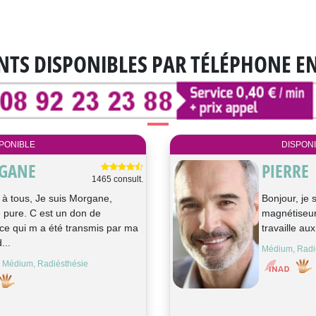
NTS DISPONIBLES
PAR TÉLÉPHONE E
PONIBLE
DISPON
GANE
PIERRE
1465 consult.
 à tous, Je suis Morgane,
Bonjour, je 
pure. C est un don de
magnétiseur
ce qui m a été transmis par ma
travaille au
...
Médium, Radi
 Médium, Radiésthésie