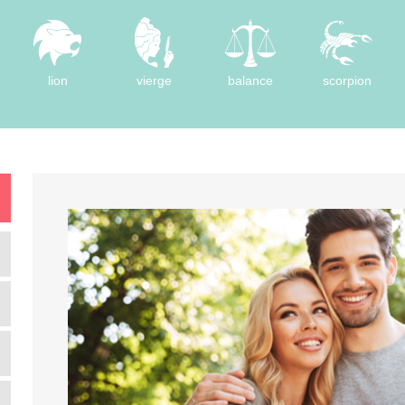
lion
vierge
balance
scorpion