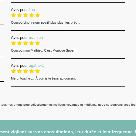
Avis pour
lino
Coucou Lino, retour positif plus plus, tes préd...
Avis pour
mathieu
Coucou mon Mathieu. C’est Monique Super !...
Avis pour
agathe-1
Merci Agathe .... À voir je te tiens au courant...
us nos efforts pour sélectionner les meilleurs voyantes et médiums, nous ne pouvons vous fourni
ent vigilant sur vos consultations, leur durée et leur fréquence.