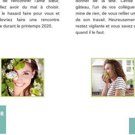
é de rencontrer l’âme sœur,
donner de la tête. Cerise
llez avoir du mal à choisir.
gâteau, l’un de vos collègue
 le hasard faire pour vous et
mine de rien, de vous refiler un
evriez faire une rencontre
de son travail. Heureusemen
e durant le printemps 2020.
restez vigilante et vous savez 
quand il le faut.
UR