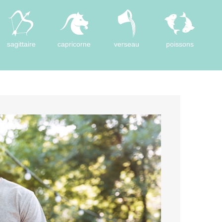
sagittaire
capricorne
verseau
poissons