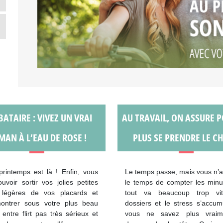
BATAIRE : VIVEZ UN VRAI
AU TRAVAIL, ON ASSURE 
MAN À L’EAU DE ROSE !
PLUS SE PRENDRE LE CH
printemps est là ! Enfin, vous
Le temps passe, mais vous n’
ouvoir sortir vos jolies petites
le temps de compter les minu
 légères de vos placards et
tout va beaucoup trop vi
ontrer sous votre plus beau
dossiers et le stress s’accum
t entre flirt pas très sérieux et
vous ne savez plus vraim