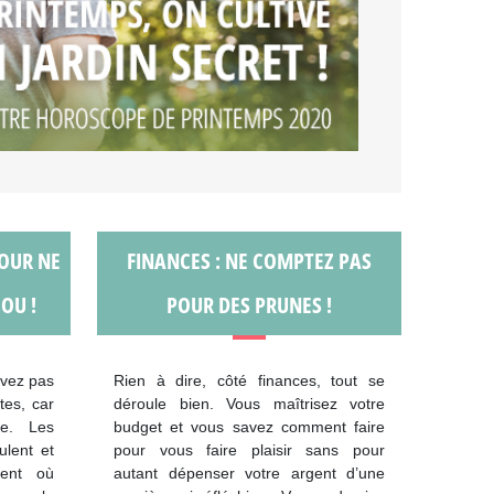
POUR NE
FINANCES : NE COMPTEZ PAS
OU !
POUR DES PRUNES !
avez pas
Rien à dire, côté finances, tout se
tes, car
déroule bien. Vous maîtrisez votre
te. Les
budget et vous savez comment faire
ulent et
pour vous faire plaisir sans pour
ent où
autant dépenser votre argent d’une