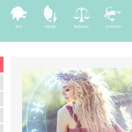
lion
vierge
balance
scorpion