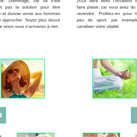
ive. Dommage, car ce n’est
2016 sera donc l’occasion 
nt pas la solution pour être
faire plaisir, car vous avez du
te et donner envie aux hommes
revendre. Profitez-en pour f
s approcher. Soyez plus douce
peu de sport, par exempl
le sinon vous n’arriverez à rien.
canaliser votre vitalité.
E
a