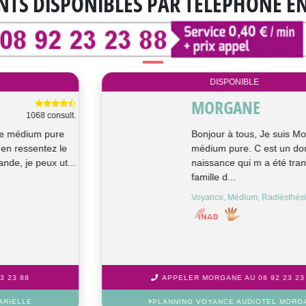
NTS DISPONIBLES
PAR TÉLÉPHONE E
DISPONIBLE
MORGANE
1465 consult.
Bonjour à tous, Je suis Morgane,
médium pure. C est un don de
naissance qui m a été transmis par ma
famille d...
Voyance, Médium, Radiésthésie
APPELER MORGANE AU 08 92 23 23 88
PLANNING VOYANCE AUDIOTEL MORGANE