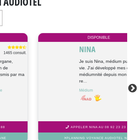
N AUDIOTEL
DISPONIBLE
NINA
4141 consult.
Je suis Nina, médium pure et coach de
vie. J'ai développé mes dons de
médiumnité depuis mon enfance. Mes
re...
Médium
APPELER NINA AU 08 92 23 23 88
PLANNING VOYANCE AUDIOTEL NINA