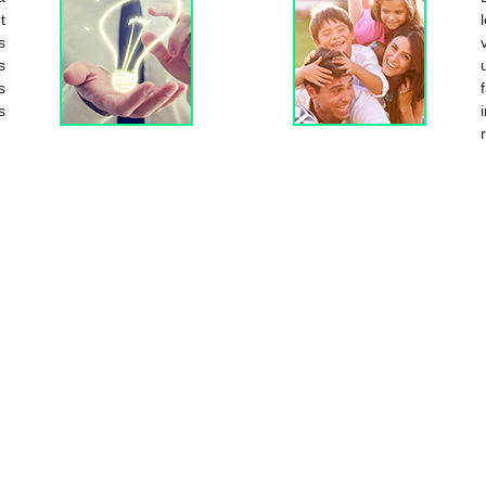
t
s
s
s
s