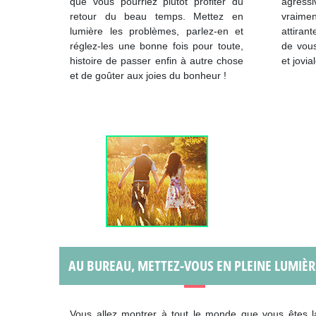
que vous pourriez plutôt profiter du
agress
retour du beau temps. Mettez en
vraime
lumière les problèmes, parlez-en et
attiran
réglez-les une bonne fois pour toute,
de vou
histoire de passer enfin à autre chose
et jovia
et de goûter aux joies du bonheur !
AU BUREAU, METTEZ-VOUS EN PLEINE LUMIÈR
Vous allez montrer à tout le monde que vous êtes l