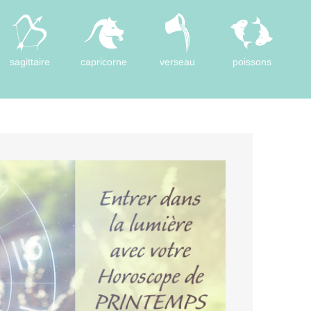
sagittaire
capricorne
verseau
poissons