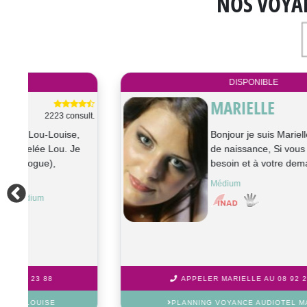
NOS VOYA
DISPONIBLE
MARIELLE
ult.
1068 consult.
Bonjour je suis Marielle médium pure
de naissance, Si vous en ressentez le
besoin et à votre demande, je peux ut...
Médium
APPELER MARIELLE AU 08 92 23 23 88
PLANNING VOYANCE AUDIOTEL MARIELLE