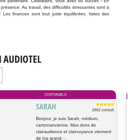
re partenaire. Célibataire, vous avez du succès ! En
résence. Au travail, des difficultés stressantes sont à
! Les finances sont tout juste équilibrées, faites des
N AUDIOTEL
DISPONIBLE
SHIRLEY
1666 consult.
Bonjour, je suis Shirley, médium
auditive, avec le support de mes cartes,
je saurai vous guider et vous
accompag...