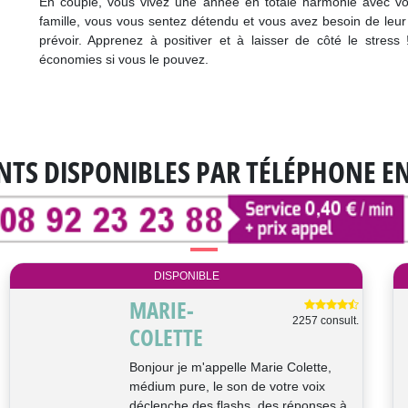
En couple, vous vivez une année en totale harmonie avec vot
famille, vous vous sentez détendu et vous avez besoin de leur p
prévoir. Apprenez à positiver et à laisser de côté le stress 
économies si vous le pouvez.
NTS DISPONIBLES
PAR TÉLÉPHONE E
DISPONIBLE
SARAH
2862 consult.
Bonjour, je suis Sarah, médium,
cartomancienne. Mes dons de
clairaudience et clairvoyance viennent
de ma grand-...