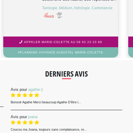
Médium, Cartomancie, Clairaudience
APPELER SARAH AU 08 92 23 23 88
PLANNING VOYANCE AUDIOTEL SARAH
DERNIERS AVIS
Avis pour
agathe-1
Bonsoir Agathe Merci beaucoup Agathe D’être l...
Avis pour
joana
Coucou ma Joana, toujours sans complaisance, re...