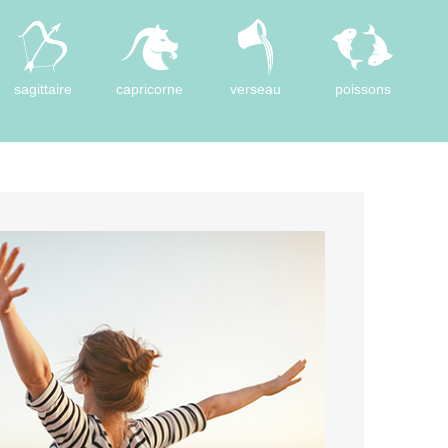
sagittaire
capricorne
verseau
poissons