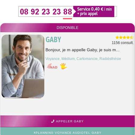
DISPONIBLE
GABY
1156 consult.
Bonjour, je m appelle Gaby, je suis m...
Voyance, Médium, Cartomancie, Radiésthésie
APPELER GABY
PLANNING VOYANCE AUDIOTEL GABY