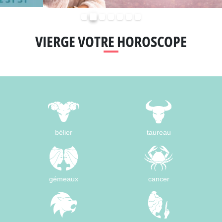
Précédent
Suivant
VIERGE VOTRE HOROSCOPE
bélier
taureau
gémeaux
cancer