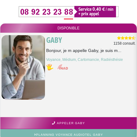
DISPONIBLE
GABY
1158 consult.
Bonjour, je m appelle Gaby, je suis m...
Voyance, Médium, Cartomancie, Radiésthésie
APPELER GABY
PLANNING VOYANCE AUDIOTEL GABY