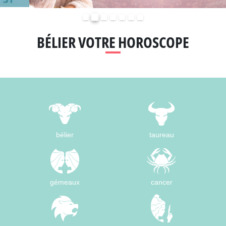
Précédent
Suivant
BÉLIER VOTRE HOROSCOPE
bélier
taureau
gémeaux
cancer