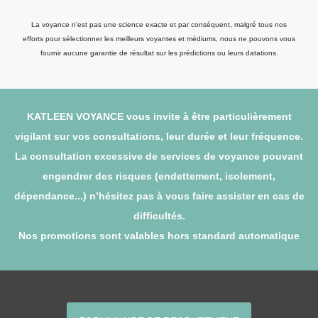
La voyance n'est pas une science exacte et par conséquent, malgré tous nos
efforts pour sélectionner les meilleurs voyantes et médiums, nous ne pouvons vous
fournir aucune garantie de résultat sur les prédictions ou leurs datations.
KATLEEN VOYANCE vous invite à être particulièrement
vigilant sur vos consultations, leur durée et leur fréquence.
La consultation excessive de services de voyance pouvant
engendrer des risques (endettement, isolement,
dépendance...) n’hésitez pas à vous faire assister en cas de
difficultés.
Nos promotions sont valables hors standard automatique