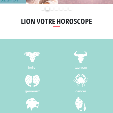
Précédent
Suivant
LION VOTRE HOROSCOPE
bélier
taureau
gémeaux
cancer