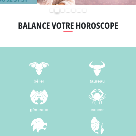
Précédent
Suivant
BALANCE VOTRE HOROSCOPE
bélier
taureau
gémeaux
cancer