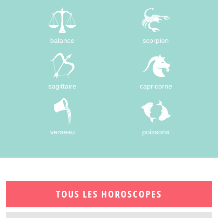
balance
scorpion
sagittaire
capricorne
verseau
poissons
TOUS LES HOROSCOPES