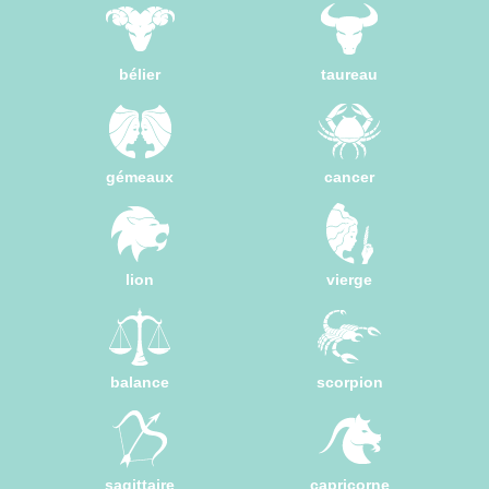
bélier
taureau
gémeaux
cancer
lion
vierge
balance
scorpion
sagittaire
capricorne