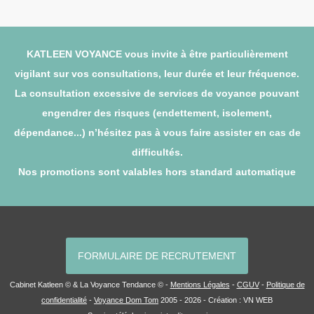
KATLEEN VOYANCE vous invite à être particulièrement
vigilant sur vos consultations, leur durée et leur fréquence.
La consultation excessive de services de voyance pouvant
engendrer des risques (endettement, isolement,
dépendance...) n’hésitez pas à vous faire assister en cas de
difficultés.
Nos promotions sont valables hors standard automatique
FORMULAIRE DE RECRUTEMENT
Cabinet Katleen © & La Voyance Tendance © -
Mentions Légales
-
CGUV
-
Politique de
confidentialité
-
Voyance Dom Tom
2005 - 2026 - Création :
VN WEB