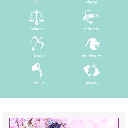
lion
vierge
balance
scorpion
sagittaire
capricorne
verseau
poissons