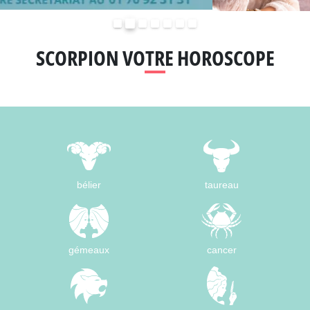
Précédent
Suivant
SCORPION VOTRE HOROSCOPE
bélier
taureau
gémeaux
cancer